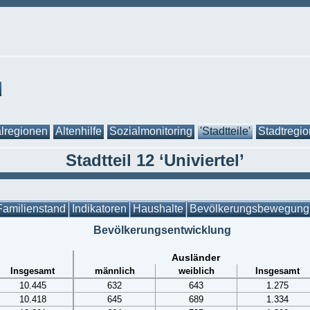
lregionen
Altenhilfe
Sozialmonitoring
'Stadtteile'
Stadtregi
Stadtteil 12 ‘Univiertel’
Familienstand
Indikatoren
Haushalte
Bevölkerungsbewegung
Bevölkerungsentwicklung
Ausländer
Insgesamt
männlich
weiblich
Insgesamt
10.445
632
643
1.275
10.418
645
689
1.334