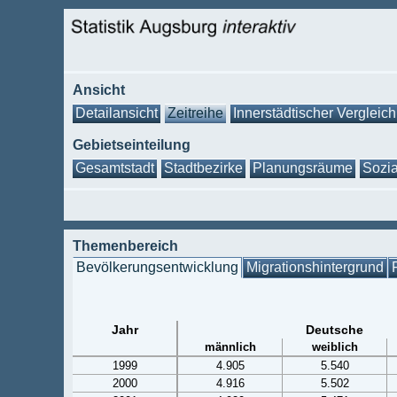
Ansicht
Detailansicht
Zeitreihe
Innerstädtischer Vergleich
Gebietseinteilung
Gesamtstadt
Stadtbezirke
Planungsräume
Sozia
Themenbereich
Bevölkerungsentwicklung
Migrationshintergrund
Jahr
Deutsche
männlich
weiblich
1999
4.905
5.540
2000
4.916
5.502