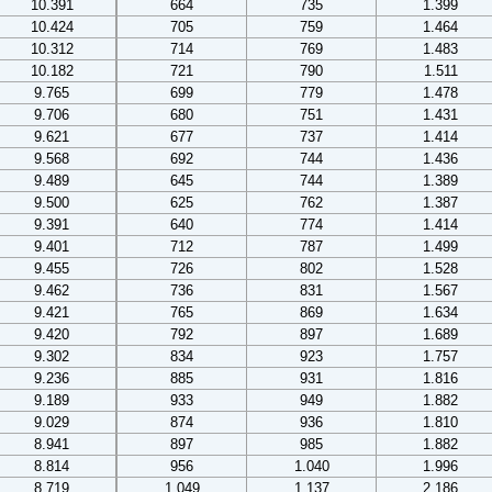
10.391
664
735
1.399
10.424
705
759
1.464
10.312
714
769
1.483
10.182
721
790
1.511
9.765
699
779
1.478
9.706
680
751
1.431
9.621
677
737
1.414
9.568
692
744
1.436
9.489
645
744
1.389
9.500
625
762
1.387
9.391
640
774
1.414
9.401
712
787
1.499
9.455
726
802
1.528
9.462
736
831
1.567
9.421
765
869
1.634
9.420
792
897
1.689
9.302
834
923
1.757
9.236
885
931
1.816
9.189
933
949
1.882
9.029
874
936
1.810
8.941
897
985
1.882
8.814
956
1.040
1.996
8.719
1.049
1.137
2.186