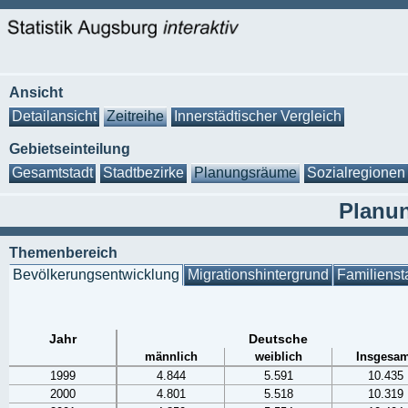
Ansicht
Detailansicht
Zeitreihe
Innerstädtischer Vergleich
Gebietseinteilung
Gesamtstadt
Stadtbezirke
Planungsräume
Sozialregionen
Planun
Themenbereich
Bevölkerungsentwicklung
Migrationshintergrund
Familienst
Jahr
Deutsche
männlich
weiblich
Insgesam
1999
4.844
5.591
10.435
2000
4.801
5.518
10.319