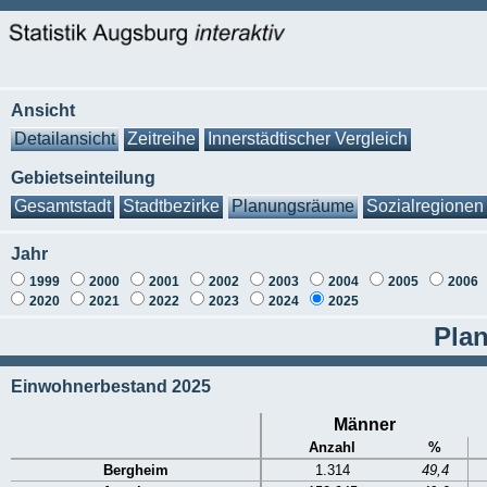
Ansicht
Detailansicht
Zeitreihe
Innerstädtischer Vergleich
Gebietseinteilung
Gesamtstadt
Stadtbezirke
Planungsräume
Sozialregionen
Jahr
1999
2000
2001
2002
2003
2004
2005
2006
2020
2021
2022
2023
2024
2025
Pla
Einwohnerbestand 2025
Männer
Anzahl
%
Bergheim
1.314
49,4