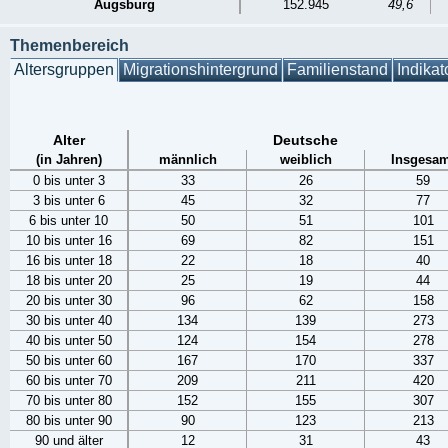
Augsburg
152.945
49,6
Themenbereich
Altersgruppen
Migrationshintergrund
Familienstand
Indikat
Alter
Deutsche
(in Jahren)
männlich
weiblich
Insgesam
0 bis unter 3
33
26
59
3 bis unter 6
45
32
77
6 bis unter 10
50
51
101
10 bis unter 16
69
82
151
16 bis unter 18
22
18
40
18 bis unter 20
25
19
44
20 bis unter 30
96
62
158
30 bis unter 40
134
139
273
40 bis unter 50
124
154
278
50 bis unter 60
167
170
337
60 bis unter 70
209
211
420
70 bis unter 80
152
155
307
80 bis unter 90
90
123
213
90 und älter
12
31
43