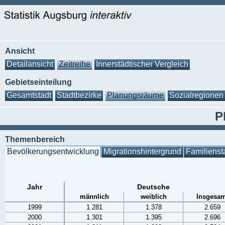
Ansicht
Detailansicht
Zeitreihe
Innerstädtischer Vergleich
Gebietseinteilung
Gesamtstadt
Stadtbezirke
Planungsräume
Sozialregionen
P
Themenbereich
Bevölkerungsentwicklung
Migrationshintergrund
Familienst
Jahr
Deutsche
männlich
weiblich
Insgesam
1999
1.281
1.378
2.659
2000
1.301
1.395
2.696