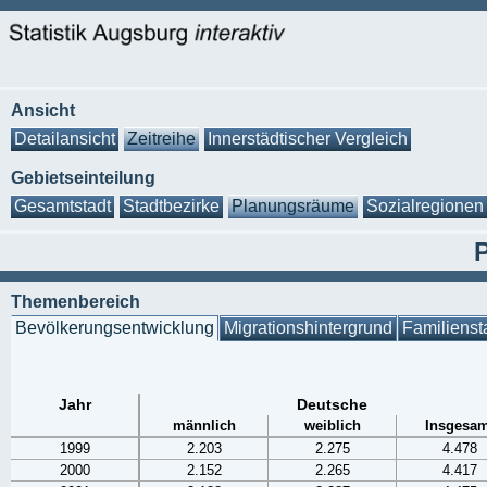
Ansicht
Detailansicht
Zeitreihe
Innerstädtischer Vergleich
Gebietseinteilung
Gesamtstadt
Stadtbezirke
Planungsräume
Sozialregionen
Themenbereich
Bevölkerungsentwicklung
Migrationshintergrund
Familienst
Jahr
Deutsche
männlich
weiblich
Insgesam
1999
2.203
2.275
4.478
2000
2.152
2.265
4.417