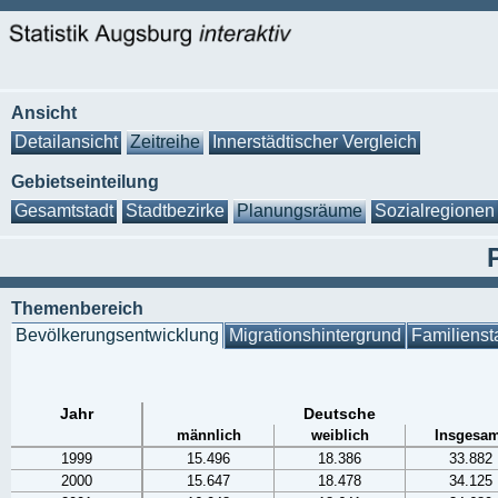
Ansicht
Detailansicht
Zeitreihe
Innerstädtischer Vergleich
Gebietseinteilung
Gesamtstadt
Stadtbezirke
Planungsräume
Sozialregionen
Themenbereich
Bevölkerungsentwicklung
Migrationshintergrund
Familienst
Jahr
Deutsche
männlich
weiblich
Insgesam
1999
15.496
18.386
33.882
2000
15.647
18.478
34.125