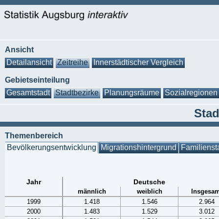
Ansicht
Detailansicht
Zeitreihe
Innerstädtischer Vergleich
Gebietseinteilung
Gesamtstadt
Stadtbezirke
Planungsräume
Sozialregionen
Stad
Themenbereich
Bevölkerungsentwicklung
Migrationshintergrund
Familienst
Jahr
Deutsche
männlich
weiblich
Insgesam
1999
1.418
1.546
2.964
2000
1.483
1.529
3.012