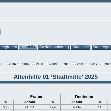
lregionen
Altenhilfe
Sozialmonitoring
'Stadtteile'
Stadtregi
05
2006
2007
2008
2009
2010
2011
2012
201
Altenhilfe 01 ‘Stadtmitte’ 2025
Frauen
Deutsche
%
Anzahl
%
Anzahl
%
50,2
21.771
49,8
32.067
73,3