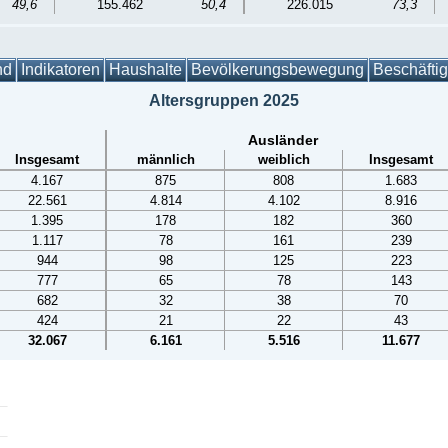
49,6
155.462
50,4
226.015
73,3
nd
Indikatoren
Haushalte
Bevölkerungsbewegung
Beschäfti
Altersgruppen 2025
Ausländer
Insgesamt
männlich
weiblich
Insgesamt
4.167
875
808
1.683
22.561
4.814
4.102
8.916
1.395
178
182
360
1.117
78
161
239
944
98
125
223
777
65
78
143
682
32
38
70
424
21
22
43
32.067
6.161
5.516
11.677