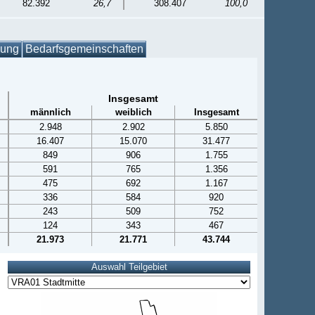
82.392
26,7
308.407
100,0
gung
Bedarfsgemeinschaften
Insgesamt
männlich
weiblich
Insgesamt
2.948
2.902
5.850
16.407
15.070
31.477
849
906
1.755
591
765
1.356
475
692
1.167
336
584
920
243
509
752
124
343
467
21.973
21.771
43.744