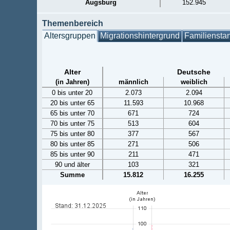
Augsburg
152.945
Themenbereich
Altersgruppen
Migrationshintergrund
Familiensta
Alter
Deutsche
(in Jahren)
männlich
weiblich
0 bis unter 20
2.073
2.094
20 bis unter 65
11.593
10.968
65 bis unter 70
671
724
70 bis unter 75
513
604
75 bis unter 80
377
567
80 bis unter 85
271
506
85 bis unter 90
211
471
90 und älter
103
321
Summe
15.812
16.255