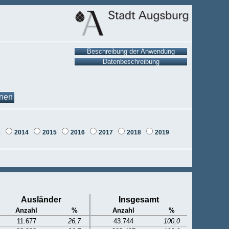
onen
3
2014
2015
2016
2017
2018
2019
Ausländer
Insgesamt
Anzahl
%
Anzahl
%
11.677
26,7
43.744
100,0