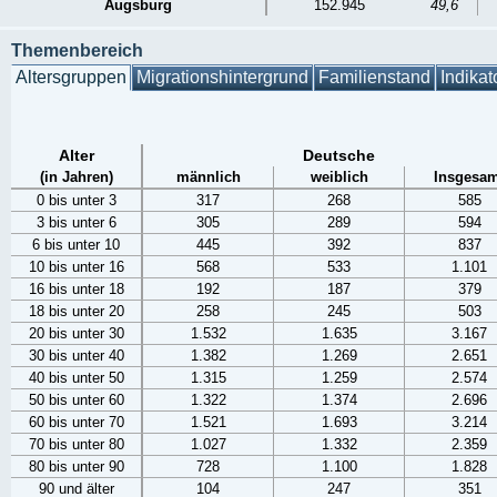
Augsburg
152.945
49,6
Themenbereich
Altersgruppen
Migrationshintergrund
Familienstand
Indikat
Alter
Deutsche
(in Jahren)
männlich
weiblich
Insgesam
0 bis unter 3
317
268
585
3 bis unter 6
305
289
594
6 bis unter 10
445
392
837
10 bis unter 16
568
533
1.101
16 bis unter 18
192
187
379
18 bis unter 20
258
245
503
20 bis unter 30
1.532
1.635
3.167
30 bis unter 40
1.382
1.269
2.651
40 bis unter 50
1.315
1.259
2.574
50 bis unter 60
1.322
1.374
2.696
60 bis unter 70
1.521
1.693
3.214
70 bis unter 80
1.027
1.332
2.359
80 bis unter 90
728
1.100
1.828
90 und älter
104
247
351