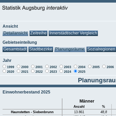
Ansicht
Detailansicht
Zeitreihe
Innerstädtischer Vergleich
Gebietseinteilung
Gesamtstadt
Stadtbezirke
Planungsräume
Sozialregionen
Jahr
1999
2000
2001
2002
2003
2004
2005
2006
2020
2021
2022
2023
2024
2025
Planungsraum
Einwohnerbestand 2025
Männer
Anzahl
%
Haunstetten - Siebenbrunn
13.861
48,8