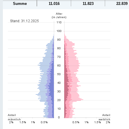
Summe
11.016
11.823
22.839