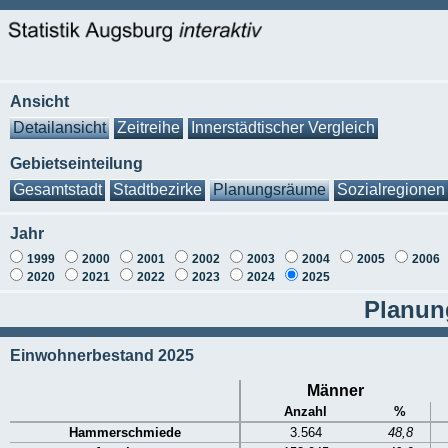
Ansicht
Detailansicht
Zeitreihe
Innerstädtischer Vergleich
Gebietseinteilung
Gesamtstadt
Stadtbezirke
Planungsräume
Sozialregionen
Jahr
1999
2000
2001
2002
2003
2004
2005
2006
2020
2021
2022
2023
2024
2025
Planun
Einwohnerbestand 2025
Männer
Anzahl
%
Hammerschmiede
3.564
48,8