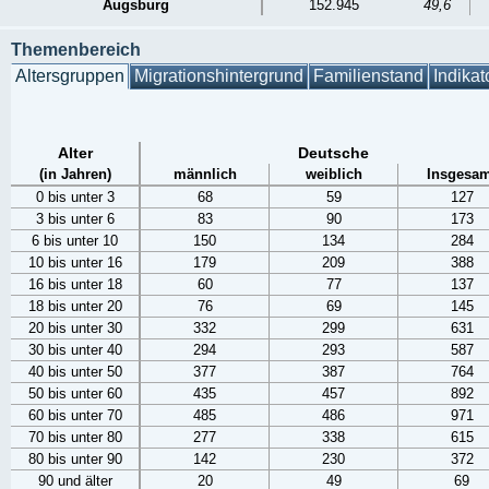
Augsburg
152.945
49,6
Themenbereich
Altersgruppen
Migrationshintergrund
Familienstand
Indikat
Alter
Deutsche
(in Jahren)
männlich
weiblich
Insgesam
0 bis unter 3
68
59
127
3 bis unter 6
83
90
173
6 bis unter 10
150
134
284
10 bis unter 16
179
209
388
16 bis unter 18
60
77
137
18 bis unter 20
76
69
145
20 bis unter 30
332
299
631
30 bis unter 40
294
293
587
40 bis unter 50
377
387
764
50 bis unter 60
435
457
892
60 bis unter 70
485
486
971
70 bis unter 80
277
338
615
80 bis unter 90
142
230
372
90 und älter
20
49
69