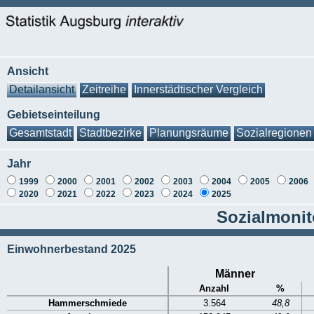
Ansicht
Detailansicht
Zeitreihe
Innerstädtischer Vergleich
Gebietseinteilung
Gesamtstadt
Stadtbezirke
Planungsräume
Sozialregionen
Jahr
1999
2000
2001
2002
2003
2004
2005
2006
2020
2021
2022
2023
2024
2025
Sozialmonit
Einwohnerbestand 2025
Männer
Anzahl
%
Hammerschmiede
3.564
48,8