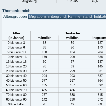
Augsburg
152.945
49,6
Themenbereich
Altersgruppen
Migrationshintergrund
Familienstand
Indikat
Alter
Deutsche
(in Jahren)
männlich
weiblich
Insgesam
0 bis unter 3
68
59
127
3 bis unter 6
83
90
173
6 bis unter 10
150
134
284
10 bis unter 16
179
209
388
16 bis unter 18
60
77
137
18 bis unter 20
76
69
145
20 bis unter 30
332
299
631
30 bis unter 40
294
293
587
40 bis unter 50
377
387
764
50 bis unter 60
435
457
892
60 bis unter 70
485
486
971
70 bis unter 80
277
338
615
80 bis unter 90
142
230
372
90 und älter
20
49
69