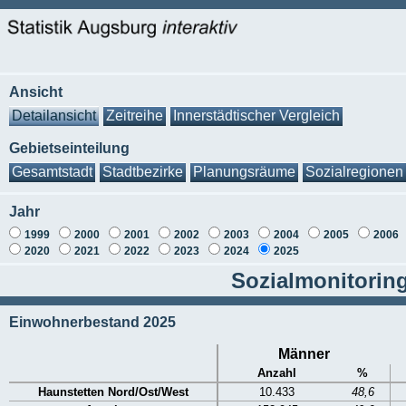
Ansicht
Detailansicht
Zeitreihe
Innerstädtischer Vergleich
Gebietseinteilung
Gesamtstadt
Stadtbezirke
Planungsräume
Sozialregionen
Jahr
1999
2000
2001
2002
2003
2004
2005
2006
2020
2021
2022
2023
2024
2025
Sozialmonitoring
Einwohnerbestand 2025
Männer
Anzahl
%
Haunstetten Nord/Ost/West
10.433
48,6