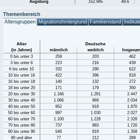
Augsburg
152.945
49,6
Themenbereich
Altersgruppen
Migrationshintergrund
Familienstand
Indikat
Alter
Deutsche
(in Jahren)
männlich
weiblich
Insgesam
0 bis unter 3
259
203
462
3 bis unter 6
223
216
439
6 bis unter 10
332
290
622
10 bis unter 16
422
396
818
16 bis unter 18
140
132
272
18 bis unter 20
171
179
350
20 bis unter 30
1.166
1.281
2.447
30 bis unter 40
1.066
968
2.034
40 bis unter 50
952
918
1.870
50 bis unter 60
997
1.030
2.027
60 bis unter 70
1.100
1.228
2.328
70 bis unter 80
737
983
1.720
80 bis unter 90
540
818
1.358
90 und älter
77
212
289