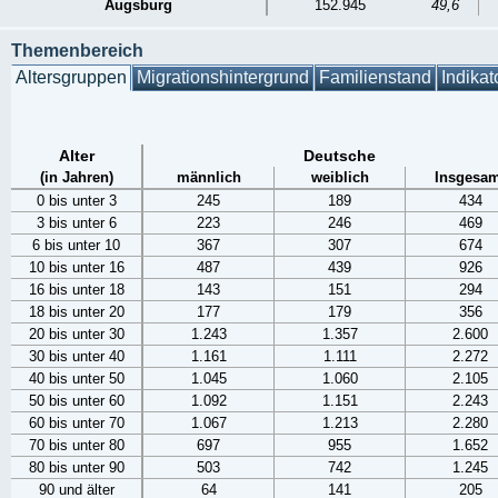
Augsburg
152.945
49,6
Themenbereich
Altersgruppen
Migrationshintergrund
Familienstand
Indikat
Alter
Deutsche
(in Jahren)
männlich
weiblich
Insgesam
0 bis unter 3
245
189
434
3 bis unter 6
223
246
469
6 bis unter 10
367
307
674
10 bis unter 16
487
439
926
16 bis unter 18
143
151
294
18 bis unter 20
177
179
356
20 bis unter 30
1.243
1.357
2.600
30 bis unter 40
1.161
1.111
2.272
40 bis unter 50
1.045
1.060
2.105
50 bis unter 60
1.092
1.151
2.243
60 bis unter 70
1.067
1.213
2.280
70 bis unter 80
697
955
1.652
80 bis unter 90
503
742
1.245
90 und älter
64
141
205