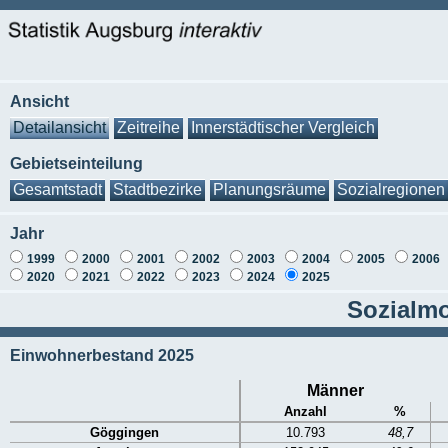
Ansicht
Detailansicht
Zeitreihe
Innerstädtischer Vergleich
Gebietseinteilung
Gesamtstadt
Stadtbezirke
Planungsräume
Sozialregionen
Jahr
1999
2000
2001
2002
2003
2004
2005
2006
2020
2021
2022
2023
2024
2025
Sozialmo
Einwohnerbestand 2025
Männer
Anzahl
%
Göggingen
10.793
48,7