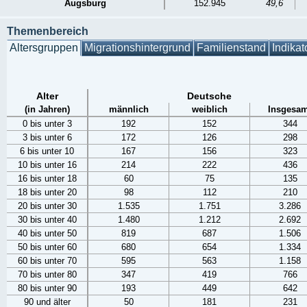
Augsburg
152.945
49,6
Themenbereich
Altersgruppen
Migrationshintergrund
Familienstand
Indikat
Alter
Deutsche
(in Jahren)
männlich
weiblich
Insgesam
0 bis unter 3
192
152
344
3 bis unter 6
172
126
298
6 bis unter 10
167
156
323
10 bis unter 16
214
222
436
16 bis unter 18
60
75
135
18 bis unter 20
98
112
210
20 bis unter 30
1.535
1.751
3.286
30 bis unter 40
1.480
1.212
2.692
40 bis unter 50
819
687
1.506
50 bis unter 60
680
654
1.334
60 bis unter 70
595
563
1.158
70 bis unter 80
347
419
766
80 bis unter 90
193
449
642
90 und älter
50
181
231