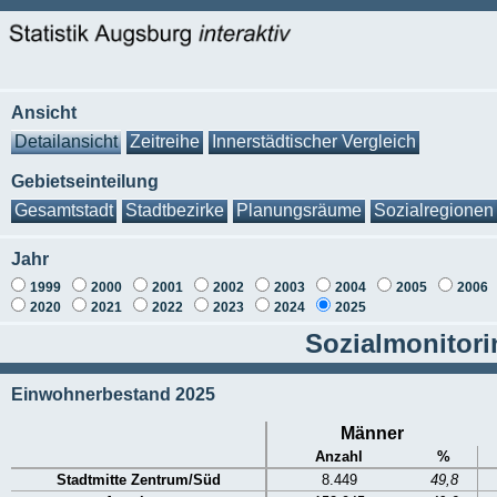
Ansicht
Detailansicht
Zeitreihe
Innerstädtischer Vergleich
Gebietseinteilung
Gesamtstadt
Stadtbezirke
Planungsräume
Sozialregionen
Jahr
1999
2000
2001
2002
2003
2004
2005
2006
2020
2021
2022
2023
2024
2025
Sozialmonitori
Einwohnerbestand 2025
Männer
Anzahl
%
Stadtmitte Zentrum/Süd
8.449
49,8