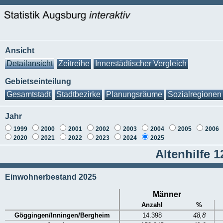
Ansicht
Detailansicht
Zeitreihe
Innerstädtischer Vergleich
Gebietseinteilung
Gesamtstadt
Stadtbezirke
Planungsräume
Sozialregionen
Jahr
1999
2000
2001
2002
2003
2004
2005
2006
2020
2021
2022
2023
2024
2025
Altenhilfe 
Einwohnerbestand 2025
Männer
Anzahl
%
Göggingen/Inningen/Bergheim
14.398
48,8