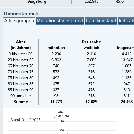
Augsburg
152.945
49,6
Themenbereich
Altersgruppen
Migrationshintergrund
Familienstand
Indikat
Alter
Deutsche
(in Jahren)
männlich
weiblich
Insgesam
0 bis unter 20
2.296
2.116
4.412
20 bis unter 65
6.862
7.085
13.947
65 bis unter 70
740
867
1.607
70 bis unter 75
573
716
1.289
75 bis unter 80
492
643
1.135
80 bis unter 85
375
572
947
85 bis unter 90
337
473
810
90 und älter
98
213
311
Summe
11.773
12.685
24.458