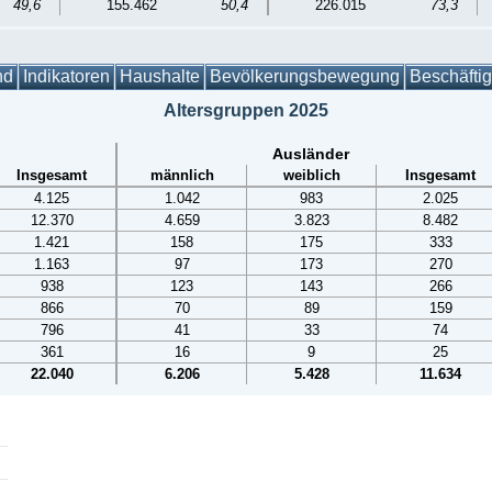
49,6
155.462
50,4
226.015
73,3
nd
Indikatoren
Haushalte
Bevölkerungsbewegung
Beschäfti
Altersgruppen 2025
Ausländer
Insgesamt
männlich
weiblich
Insgesamt
4.125
1.042
983
2.025
12.370
4.659
3.823
8.482
1.421
158
175
333
1.163
97
173
270
938
123
143
266
866
70
89
159
796
41
33
74
361
16
9
25
22.040
6.206
5.428
11.634