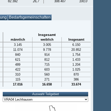
82.392
26,7
308.407
100,0
gung
Bedarfsgemeinschaften
Insgesamt
männlich
weiblich
Insgesamt
3.145
3.005
6.150
11.074
9.778
20.852
840
914
1.754
621
812
1.433
489
715
1.204
422
603
1.025
310
560
870
115
271
386
17.016
16.658
33.674