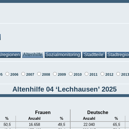
lregionen
Altenhilfe
Sozialmonitoring
'Stadtteile'
Stadtregi
05
2006
2007
2008
2009
2010
2011
2012
201
Altenhilfe 04 ‘Lechhausen’ 2025
Frauen
Deutsche
%
Anzahl
%
Anzahl
%
50,5
16.658
49,5
22.040
65,5