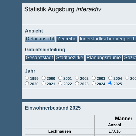
Ansicht
Detailansicht
Zeitreihe
Innerstädtischer Vergleich
Gebietseinteilung
Gesamtstadt
Stadtbezirke
Planungsräume
Sozia
Jahr
1999
2000
2001
2002
2003
2004
20
2020
2021
2022
2023
2024
2025
Einwohnerbestand 2025
Männer
Anzahl
Lechhausen
17.016