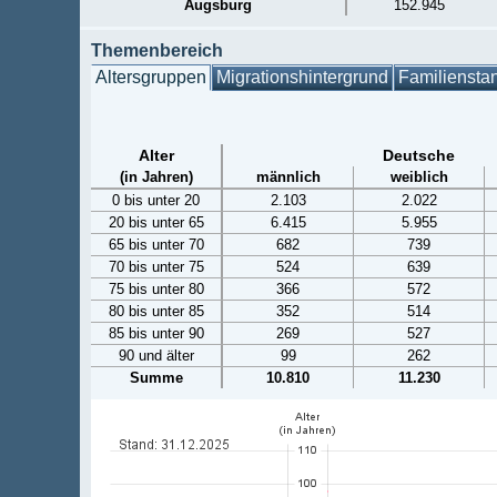
Augsburg
152.945
Themenbereich
Altersgruppen
Migrationshintergrund
Familiensta
Alter
Deutsche
(in Jahren)
männlich
weiblich
0 bis unter 20
2.103
2.022
20 bis unter 65
6.415
5.955
65 bis unter 70
682
739
70 bis unter 75
524
639
75 bis unter 80
366
572
80 bis unter 85
352
514
85 bis unter 90
269
527
90 und älter
99
262
Summe
10.810
11.230