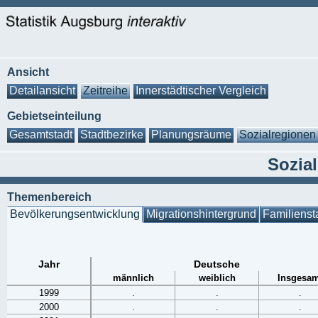
Ansicht
Detailansicht
Zeitreihe
Innerstädtischer Vergleich
Gebietseinteilung
Gesamtstadt
Stadtbezirke
Planungsräume
Sozialregionen
Sozia
Themenbereich
Bevölkerungsentwicklung
Migrationshintergrund
Familienst
Jahr
Deutsche
männlich
weiblich
Insgesam
1999
.
.
.
2000
.
.
.