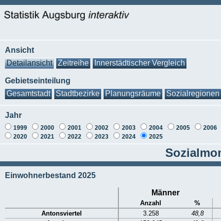
Ansicht
Detailansicht
Zeitreihe
Innerstädtischer Vergleich
Gebietseinteilung
Gesamtstadt
Stadtbezirke
Planungsräume
Sozialregionen
Jahr
1999
2000
2001
2002
2003
2004
2005
2006
2020
2021
2022
2023
2024
2025
Sozialmon
Einwohnerbestand 2025
Männer
Anzahl
%
Antonsviertel
3.258
48,8