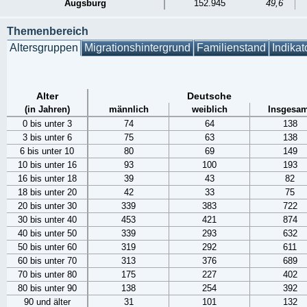
Augsburg
152.945
49,6
Themenbereich
Altersgruppen
Migrationshintergrund
Familienstand
Indikat
Alter
Deutsche
(in Jahren)
männlich
weiblich
Insgesam
0 bis unter 3
74
64
138
3 bis unter 6
75
63
138
6 bis unter 10
80
69
149
10 bis unter 16
93
100
193
16 bis unter 18
39
43
82
18 bis unter 20
42
33
75
20 bis unter 30
339
383
722
30 bis unter 40
453
421
874
40 bis unter 50
339
293
632
50 bis unter 60
319
292
611
60 bis unter 70
313
376
689
70 bis unter 80
175
227
402
80 bis unter 90
138
254
392
90 und älter
31
101
132