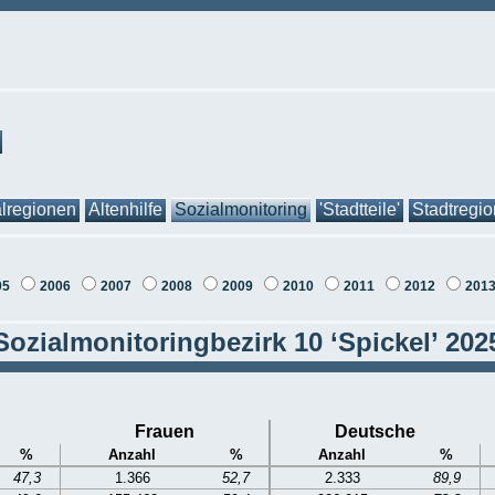
lregionen
Altenhilfe
Sozialmonitoring
'Stadtteile'
Stadtregi
05
2006
2007
2008
2009
2010
2011
2012
201
Sozialmonitoringbezirk 10 ‘Spickel’ 202
Frauen
Deutsche
%
Anzahl
%
Anzahl
%
47,3
1.366
52,7
2.333
89,9