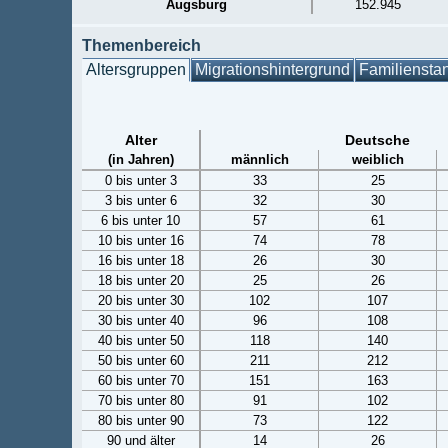
Augsburg
152.945
Themenbereich
Altersgruppen
Migrationshintergrund
Familiensta
Alter
Deutsche
(in Jahren)
männlich
weiblich
0 bis unter 3
33
25
3 bis unter 6
32
30
6 bis unter 10
57
61
10 bis unter 16
74
78
16 bis unter 18
26
30
18 bis unter 20
25
26
20 bis unter 30
102
107
30 bis unter 40
96
108
40 bis unter 50
118
140
50 bis unter 60
211
212
60 bis unter 70
151
163
70 bis unter 80
91
102
80 bis unter 90
73
122
90 und älter
14
26