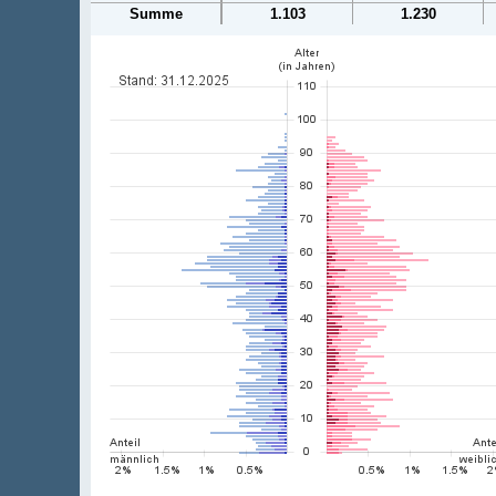
Summe
1.103
1.230