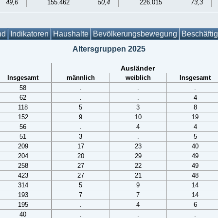
49,6
155.462
50,4
226.015
73,3
nd
Indikatoren
Haushalte
Bevölkerungsbewegung
Beschäfti
Altersgruppen 2025
Ausländer
Insgesamt
männlich
weiblich
Insgesamt
58
.
.
.
62
.
.
4
118
5
3
8
152
9
10
19
56
.
4
4
51
3
.
5
209
17
23
40
204
20
29
49
258
27
22
49
423
27
21
48
314
5
9
14
193
7
7
14
195
.
4
6
40
.
.
.