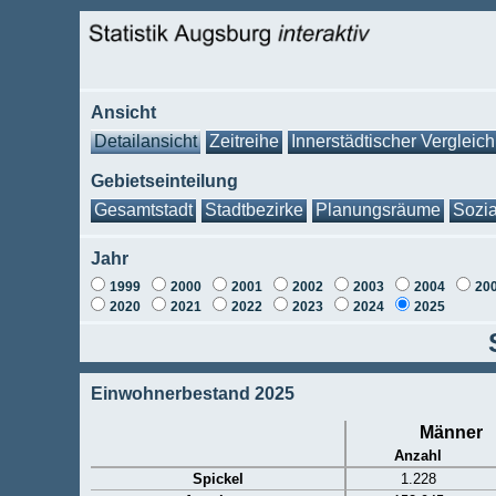
Ansicht
Detailansicht
Zeitreihe
Innerstädtischer Vergleich
Gebietseinteilung
Gesamtstadt
Stadtbezirke
Planungsräume
Sozia
Jahr
1999
2000
2001
2002
2003
2004
20
2020
2021
2022
2023
2024
2025
Einwohnerbestand 2025
Männer
Anzahl
Spickel
1.228