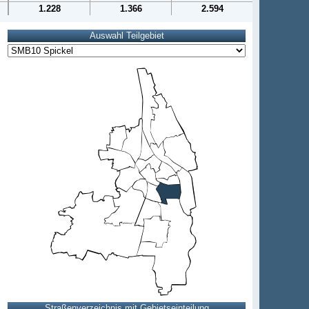
1.228
1.366
2.594