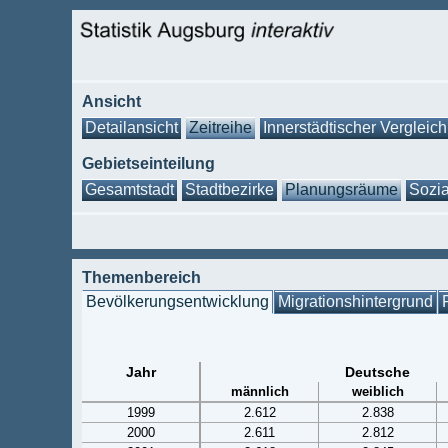
Ansicht
Detailansicht
Zeitreihe
Innerstädtischer Vergleich
Gebietseinteilung
Gesamtstadt
Stadtbezirke
Planungsräume
Sozia
Themenbereich
Bevölkerungsentwicklung
Migrationshintergrund
Jahr
Deutsche
männlich
weiblich
1999
2.612
2.838
2000
2.611
2.812