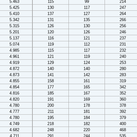
5.463
115
99
214
5.425
130
117
247
5.410
137
127
264
5.342
131
135
266
5.315
126
130
256
5.201
120
126
246
5.137
116
121
237
5.074
119
112
231
4.985
115
117
232
4.961
121
119
240
4.919
129
124
253
4.872
140
140
280
4.873
141
142
283
4.855
158
161
319
4.854
177
165
342
4.816
185
167
352
4.820
191
169
360
4.780
200
178
378
4.777
211
181
392
4.780
195
184
379
4.749
218
182
400
4.682
248
220
468
4.711
291
244
535