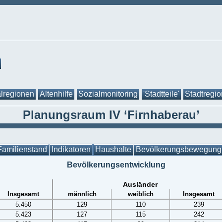
lregionen
Altenhilfe
Sozialmonitoring
'Stadtteile'
Stadtregi
Planungsraum IV ‘Firnhaberau’
Familienstand
Indikatoren
Haushalte
Bevölkerungsbewegung
Bevölkerungsentwicklung
Ausländer
Insgesamt
männlich
weiblich
Insgesamt
5.450
129
110
239
5.423
127
115
242