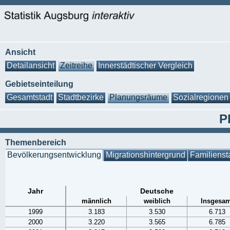
Ansicht
Detailansicht
Zeitreihe
Innerstädtischer Vergleich
Gebietseinteilung
Gesamtstadt
Stadtbezirke
Planungsräume
Sozialregionen
P
Themenbereich
Bevölkerungsentwicklung
Migrationshintergrund
Familienst
Jahr
Deutsche
männlich
weiblich
Insgesam
1999
3.183
3.530
6.713
2000
3.220
3.565
6.785