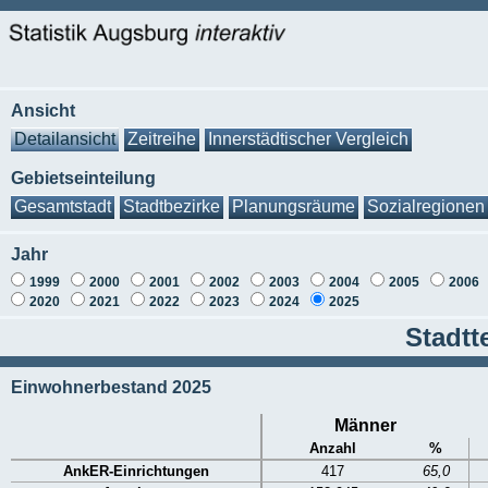
Ansicht
Detailansicht
Zeitreihe
Innerstädtischer Vergleich
Gebietseinteilung
Gesamtstadt
Stadtbezirke
Planungsräume
Sozialregionen
Jahr
1999
2000
2001
2002
2003
2004
2005
2006
2020
2021
2022
2023
2024
2025
Stadtt
Einwohnerbestand 2025
Männer
Anzahl
%
AnkER-Einrichtungen
417
65,0