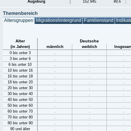
Augsburg
152.945
49,6
Themenbereich
Altersgruppen
Migrationshintergrund
Familienstand
Indikat
Alter
Deutsche
(in Jahren)
männlich
weiblich
Insgesam
0 bis unter 3
.
.
.
3 bis unter 6
.
.
.
6 bis unter 10
.
.
.
10 bis unter 16
.
.
.
16 bis unter 18
.
.
.
18 bis unter 20
.
.
.
20 bis unter 30
.
.
.
30 bis unter 40
.
.
.
40 bis unter 50
.
.
.
50 bis unter 60
.
.
.
60 bis unter 70
.
.
.
70 bis unter 80
.
.
.
80 bis unter 90
.
.
.
90 und älter
.
.
.