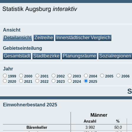
Ansicht
Detailansicht
Zeitreihe
Innerstädtischer Vergleich
Gebietseinteilung
Gesamtstadt
Stadtbezirke
Planungsräume
Sozialregionen
Jahr
1999
2000
2001
2002
2003
2004
2005
2006
2020
2021
2022
2023
2024
2025
S
Einwohnerbestand 2025
Männer
Anzahl
%
Bärenkeller
3.992
50,0