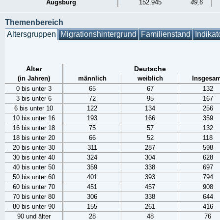
Augsburg
152.945
49,6
Themenbereich
Altersgruppen
Migrationshintergrund
Familienstand
Indikat
Alter
Deutsche
(in Jahren)
männlich
weiblich
Insgesam
0 bis unter 3
65
67
132
3 bis unter 6
72
95
167
6 bis unter 10
122
134
256
10 bis unter 16
193
166
359
16 bis unter 18
75
57
132
18 bis unter 20
66
52
118
20 bis unter 30
311
287
598
30 bis unter 40
324
304
628
40 bis unter 50
359
338
697
50 bis unter 60
401
393
794
60 bis unter 70
451
457
908
70 bis unter 80
306
338
644
80 bis unter 90
155
261
416
90 und älter
28
48
76