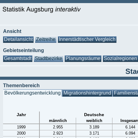
Ansicht
Detailansicht
Zeitreihe
Innerstädtischer Vergleich
Gebietseinteilung
Gesamtstadt
Stadtbezirke
Planungsräume
Sozialregionen
Sta
Themenbereich
Bevölkerungsentwicklung
Migrationshintergrund
Familienst
Jahr
Deutsche
männlich
weiblich
Insgesam
1999
2.955
3.189
6.144
2000
2.923
3.171
6.094