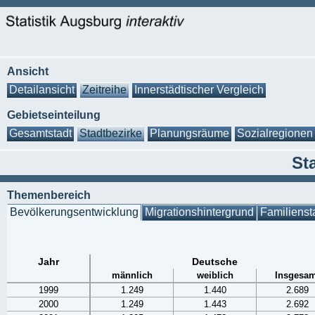
Ansicht
Detailansicht
Zeitreihe
Innerstädtischer Vergleich
Gebietseinteilung
Gesamtstadt
Stadtbezirke
Planungsräume
Sozialregionen
Sta
Themenbereich
Bevölkerungsentwicklung
Migrationshintergrund
Familienst
Jahr
Deutsche
männlich
weiblich
Insgesam
1999
1.249
1.440
2.689
2000
1.249
1.443
2.692