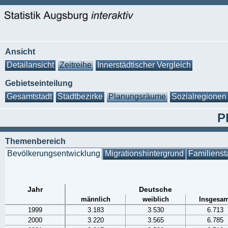
Ansicht
Detailansicht
Zeitreihe
Innerstädtischer Vergleich
Gebietseinteilung
Gesamtstadt
Stadtbezirke
Planungsräume
Sozialregionen
P
Themenbereich
Bevölkerungsentwicklung
Migrationshintergrund
Familienst
Jahr
Deutsche
männlich
weiblich
Insgesam
1999
3.183
3.530
6.713
2000
3.220
3.565
6.785