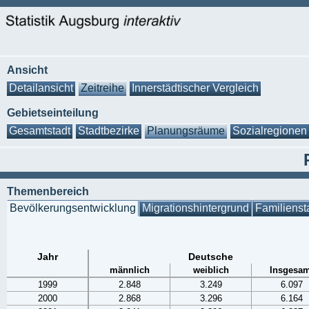
Ansicht
Detailansicht
Zeitreihe
Innerstädtischer Vergleich
Gebietseinteilung
Gesamtstadt
Stadtbezirke
Planungsräume
Sozialregionen
Themenbereich
Bevölkerungsentwicklung
Migrationshintergrund
Familienst
Jahr
Deutsche
männlich
weiblich
Insgesam
1999
2.848
3.249
6.097
2000
2.868
3.296
6.164