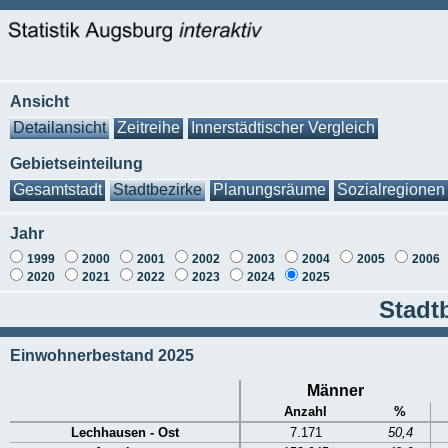
Ansicht
Detailansicht
Zeitreihe
Innerstädtischer Vergleich
Gebietseinteilung
Gesamtstadt
Stadtbezirke
Planungsräume
Sozialregionen
Jahr
1999
2000
2001
2002
2003
2004
2005
2006
2020
2021
2022
2023
2024
2025
Stadt
Einwohnerbestand 2025
Männer
Anzahl
%
Lechhausen - Ost
7.171
50,4