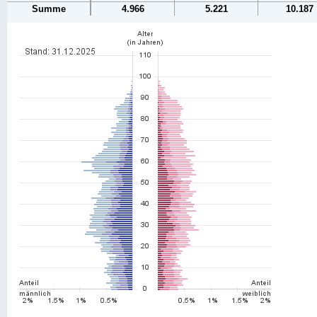
Summe
4.966
5.221
10.187