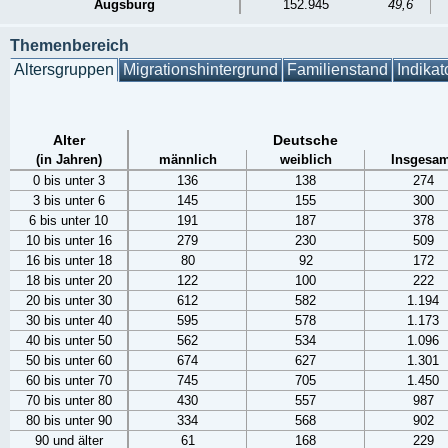
Augsburg
152.945
49,6
Themenbereich
Altersgruppen
Migrationshintergrund
Familienstand
Indikat
Alter
Deutsche
(in Jahren)
männlich
weiblich
Insgesam
0 bis unter 3
136
138
274
3 bis unter 6
145
155
300
6 bis unter 10
191
187
378
10 bis unter 16
279
230
509
16 bis unter 18
80
92
172
18 bis unter 20
122
100
222
20 bis unter 30
612
582
1.194
30 bis unter 40
595
578
1.173
40 bis unter 50
562
534
1.096
50 bis unter 60
674
627
1.301
60 bis unter 70
745
705
1.450
70 bis unter 80
430
557
987
80 bis unter 90
334
568
902
90 und älter
61
168
229