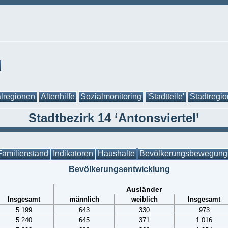
lregionen
Altenhilfe
Sozialmonitoring
'Stadtteile'
Stadtregi
Stadtbezirk 14 ‘Antonsviertel’
Familienstand
Indikatoren
Haushalte
Bevölkerungsbewegung
Bevölkerungsentwicklung
Ausländer
Insgesamt
männlich
weiblich
Insgesamt
5.199
643
330
973
5.240
645
371
1.016