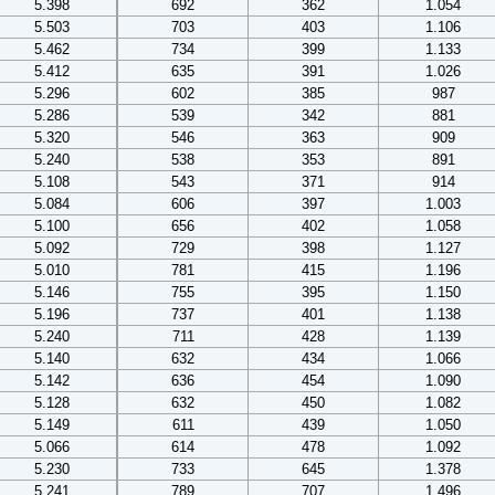
5.398
692
362
1.054
5.503
703
403
1.106
5.462
734
399
1.133
5.412
635
391
1.026
5.296
602
385
987
5.286
539
342
881
5.320
546
363
909
5.240
538
353
891
5.108
543
371
914
5.084
606
397
1.003
5.100
656
402
1.058
5.092
729
398
1.127
5.010
781
415
1.196
5.146
755
395
1.150
5.196
737
401
1.138
5.240
711
428
1.139
5.140
632
434
1.066
5.142
636
454
1.090
5.128
632
450
1.082
5.149
611
439
1.050
5.066
614
478
1.092
5.230
733
645
1.378
5.241
789
707
1.496