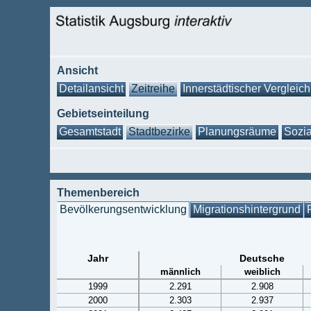
Ansicht
Detailansicht
Zeitreihe
Innerstädtischer Vergleich
Gebietseinteilung
Gesamtstadt
Stadtbezirke
Planungsräume
Sozia
Themenbereich
Bevölkerungsentwicklung
Migrationshintergrund
Jahr
Deutsche
männlich
weiblich
1999
2.291
2.908
2000
2.303
2.937