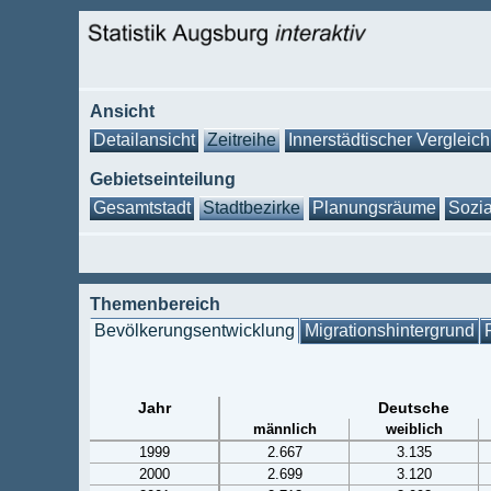
Ansicht
Detailansicht
Zeitreihe
Innerstädtischer Vergleich
Gebietseinteilung
Gesamtstadt
Stadtbezirke
Planungsräume
Sozia
Themenbereich
Bevölkerungsentwicklung
Migrationshintergrund
Jahr
Deutsche
männlich
weiblich
1999
2.667
3.135
2000
2.699
3.120