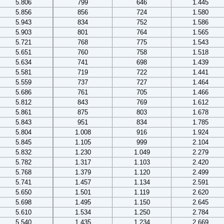
5.806
799
646
1.445
5.856
856
724
1.580
5.943
834
752
1.586
5.903
801
764
1.565
5.721
768
775
1.543
5.651
760
758
1.518
5.634
741
698
1.439
5.581
719
722
1.441
5.559
737
727
1.464
5.686
761
705
1.466
5.812
843
769
1.612
5.861
875
803
1.678
5.843
951
834
1.785
5.804
1.008
916
1.924
5.845
1.105
999
2.104
5.832
1.230
1.049
2.279
5.782
1.317
1.103
2.420
5.768
1.379
1.120
2.499
5.741
1.457
1.134
2.591
5.650
1.501
1.119
2.620
5.698
1.495
1.150
2.645
5.610
1.534
1.250
2.784
5.540
1.435
1.234
2.669