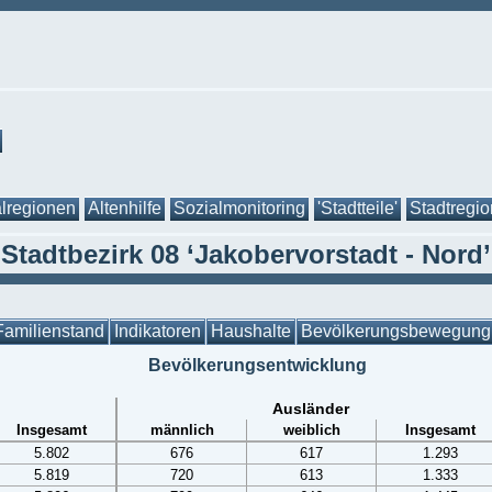
lregionen
Altenhilfe
Sozialmonitoring
'Stadtteile'
Stadtregi
Stadtbezirk 08 ‘Jakobervorstadt - Nord’
Familienstand
Indikatoren
Haushalte
Bevölkerungsbewegung
Bevölkerungsentwicklung
Ausländer
Insgesamt
männlich
weiblich
Insgesamt
5.802
676
617
1.293
5.819
720
613
1.333