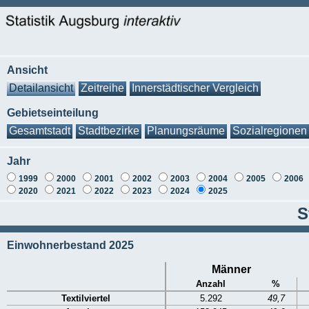
Ansicht
Detailansicht
Zeitreihe
Innerstädtischer Vergleich
Gebietseinteilung
Gesamtstadt
Stadtbezirke
Planungsräume
Sozialregionen
Jahr
1999
2000
2001
2002
2003
2004
2005
2006
2020
2021
2022
2023
2024
2025
S
Einwohnerbestand 2025
Männer
Anzahl
%
Textilviertel
5.292
49,7