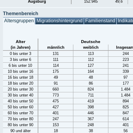
Augsburg
152.945
49,6
Themenbereich
Altersgruppen
Migrationshintergrund
Familienstand
Indikat
Alter
Deutsche
(in Jahren)
männlich
weiblich
Insgesam
0 bis unter 3
131
113
244
3 bis unter 6
111
112
223
6 bis unter 10
114
127
241
10 bis unter 16
175
164
339
16 bis unter 18
49
48
97
18 bis unter 20
91
86
177
20 bis unter 30
660
824
1.484
30 bis unter 40
773
711
1.484
40 bis unter 50
475
419
894
50 bis unter 60
427
398
825
60 bis unter 70
401
446
847
70 bis unter 80
247
367
614
80 bis unter 90
153
248
401
90 und älter
18
38
56