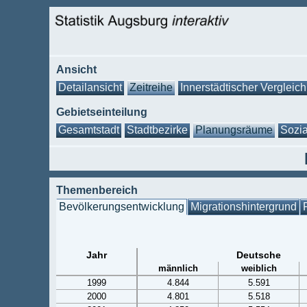
Ansicht
Detailansicht
Zeitreihe
Innerstädtischer Vergleich
Gebietseinteilung
Gesamtstadt
Stadtbezirke
Planungsräume
Sozia
Themenbereich
Bevölkerungsentwicklung
Migrationshintergrund
Jahr
Deutsche
männlich
weiblich
1999
4.844
5.591
2000
4.801
5.518