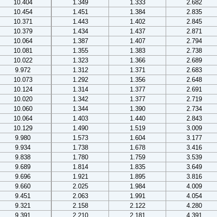
10.404
1.349
1.333
2.682
10.454
1.451
1.384
2.835
10.371
1.443
1.402
2.845
10.379
1.434
1.437
2.871
10.064
1.387
1.407
2.794
10.081
1.355
1.383
2.738
10.022
1.323
1.366
2.689
9.972
1.312
1.371
2.683
10.073
1.292
1.356
2.648
10.124
1.314
1.377
2.691
10.020
1.342
1.377
2.719
10.060
1.344
1.390
2.734
10.064
1.403
1.440
2.843
10.129
1.490
1.519
3.009
9.980
1.573
1.604
3.177
9.934
1.738
1.678
3.416
9.838
1.780
1.759
3.539
9.689
1.814
1.835
3.649
9.696
1.921
1.895
3.816
9.660
2.025
1.984
4.009
9.451
2.063
1.991
4.054
9.321
2.158
2.122
4.280
9.391
2.210
2.181
4.391