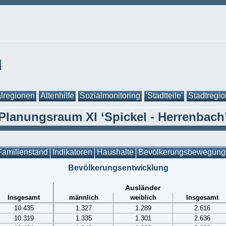
lregionen
Altenhilfe
Sozialmonitoring
'Stadtteile'
Stadtregi
Planungsraum XI ‘Spickel - Herrenbach
Familienstand
Indikatoren
Haushalte
Bevölkerungsbewegung
Bevölkerungsentwicklung
Ausländer
Insgesamt
männlich
weiblich
Insgesamt
10.435
1.327
1.289
2.616
10.319
1.335
1.301
2.636