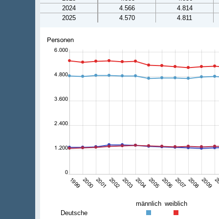
2024
4.566
4.814
2025
4.570
4.811
männlich
weiblich
Deutsche