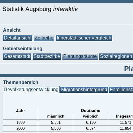
Ansicht
Detailansicht
Zeitreihe
Innerstädtischer Vergleich
Gebietseinteilung
Gesamtstadt
Stadtbezirke
Planungsräume
Sozialregionen
Pl
Themenbereich
Bevölkerungsentwicklung
Migrationshintergrund
Familienst
Jahr
Deutsche
männlich
weiblich
Insgesam
1999
5.381
6.190
11.571
2000
5.580
6.374
11.954