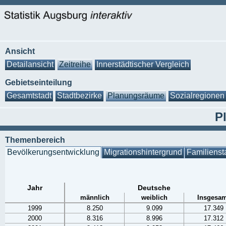
Ansicht
Detailansicht
Zeitreihe
Innerstädtischer Vergleich
Gebietseinteilung
Gesamtstadt
Stadtbezirke
Planungsräume
Sozialregionen
P
Themenbereich
Bevölkerungsentwicklung
Migrationshintergrund
Familienst
Jahr
Deutsche
männlich
weiblich
Insgesam
1999
8.250
9.099
17.349
2000
8.316
8.996
17.312