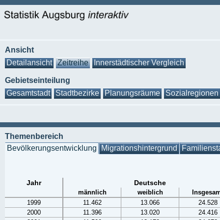
Ansicht
Detailansicht
Zeitreihe
Innerstädtischer Vergleich
Gebietseinteilung
Gesamtstadt
Stadtbezirke
Planungsräume
Sozialregionen
Themenbereich
Bevölkerungsentwicklung
Migrationshintergrund
Familienst
Jahr
Deutsche
männlich
weiblich
Insgesam
1999
11.462
13.066
24.528
2000
11.396
13.020
24.416