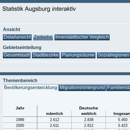
Ansicht
Detailansicht
Zeitreihe
Innerstädtischer Vergleich
Gebietseinteilung
Gesamtstadt
Stadtbezirke
Planungsräume
Sozialregionen
Themenbereich
Bevölkerungsentwicklung
Migrationshintergrund
Familienst
Jahr
Deutsche
männlich
weiblich
Insgesam
1999
2.612
2.838
5.450
2000
2.611
2.812
5.423