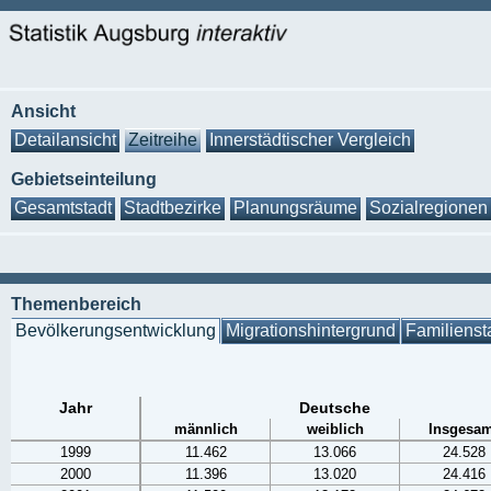
Ansicht
Detailansicht
Zeitreihe
Innerstädtischer Vergleich
Gebietseinteilung
Gesamtstadt
Stadtbezirke
Planungsräume
Sozialregionen
Themenbereich
Bevölkerungsentwicklung
Migrationshintergrund
Familienst
Jahr
Deutsche
männlich
weiblich
Insgesam
1999
11.462
13.066
24.528
2000
11.396
13.020
24.416