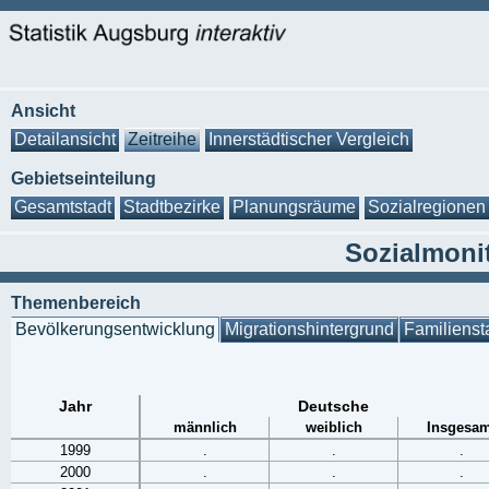
Ansicht
Detailansicht
Zeitreihe
Innerstädtischer Vergleich
Gebietseinteilung
Gesamtstadt
Stadtbezirke
Planungsräume
Sozialregionen
Sozialmoni
Themenbereich
Bevölkerungsentwicklung
Migrationshintergrund
Familienst
Jahr
Deutsche
männlich
weiblich
Insgesam
1999
.
.
.
2000
.
.
.