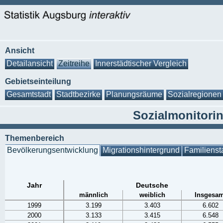
Ansicht
Detailansicht
Zeitreihe
Innerstädtischer Vergleich
Gebietseinteilung
Gesamtstadt
Stadtbezirke
Planungsräume
Sozialregionen
Sozialmonitori
Themenbereich
Bevölkerungsentwicklung
Migrationshintergrund
Familienst
Jahr
Deutsche
männlich
weiblich
Insgesam
1999
3.199
3.403
6.602
2000
3.133
3.415
6.548