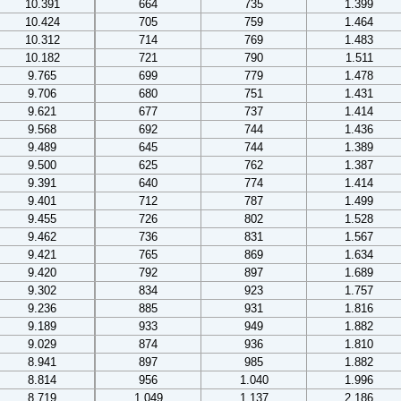
10.391
664
735
1.399
10.424
705
759
1.464
10.312
714
769
1.483
10.182
721
790
1.511
9.765
699
779
1.478
9.706
680
751
1.431
9.621
677
737
1.414
9.568
692
744
1.436
9.489
645
744
1.389
9.500
625
762
1.387
9.391
640
774
1.414
9.401
712
787
1.499
9.455
726
802
1.528
9.462
736
831
1.567
9.421
765
869
1.634
9.420
792
897
1.689
9.302
834
923
1.757
9.236
885
931
1.816
9.189
933
949
1.882
9.029
874
936
1.810
8.941
897
985
1.882
8.814
956
1.040
1.996
8.719
1.049
1.137
2.186