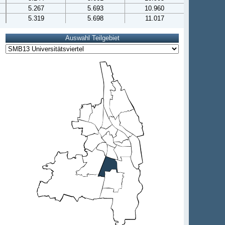
5.267
5.693
10.960
5.319
5.698
11.017