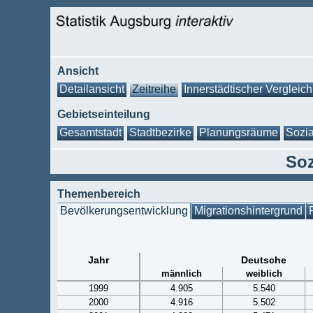
Ansicht
Detailansicht
Zeitreihe
Innerstädtischer Vergleich
Gebietseinteilung
Gesamtstadt
Stadtbezirke
Planungsräume
Sozia
Soz
Themenbereich
Bevölkerungsentwicklung
Migrationshintergrund
Jahr
Deutsche
männlich
weiblich
1999
4.905
5.540
2000
4.916
5.502