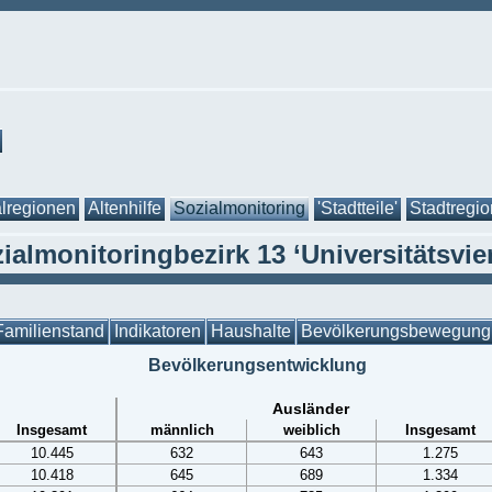
lregionen
Altenhilfe
Sozialmonitoring
'Stadtteile'
Stadtregi
ialmonitoringbezirk 13 ‘Universitätsvier
Familienstand
Indikatoren
Haushalte
Bevölkerungsbewegung
Bevölkerungsentwicklung
Ausländer
Insgesamt
männlich
weiblich
Insgesamt
10.445
632
643
1.275
10.418
645
689
1.334