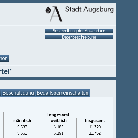
onen
tel’
Beschäftigung
Bedarfsgemeinschaften
Insgesamt
männlich
weiblich
Insgesamt
5.537
6.183
11.720
5.561
6.191
11.752