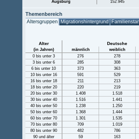
Augsburg
152.945
Themenbereich
Altersgruppen
Migrationshintergrund
Familiensta
Alter
Deutsche
(in Jahren)
männlich
weiblich
0 bis unter 3
276
278
3 bis unter 6
285
308
6 bis unter 10
373
363
10 bis unter 16
591
529
16 bis unter 18
211
213
18 bis unter 20
220
219
20 bis unter 30
1.408
1.518
30 bis unter 40
1.516
1.441
40 bis unter 50
1.238
1.250
50 bis unter 60
1.368
1.444
60 bis unter 70
1.301
1.535
70 bis unter 80
709
1.019
80 bis unter 90
482
786
90 und älter
59
163