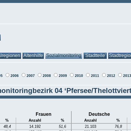
lregionen
Altenhilfe
Sozialmonitoring
'Stadtteile'
Stadtregi
05
2006
2007
2008
2009
2010
2011
2012
201
onitoringbezirk 04 ‘Pfersee/Thelottviert
Frauen
Deutsche
%
Anzahl
%
Anzahl
%
48,4
14.192
51,6
21.103
76,8