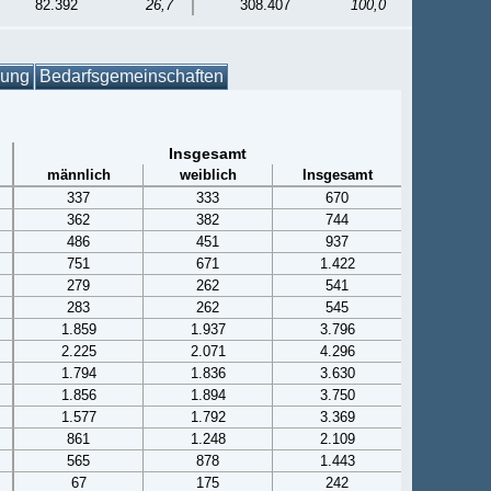
82.392
26,7
308.407
100,0
gung
Bedarfsgemeinschaften
Insgesamt
männlich
weiblich
Insgesamt
337
333
670
362
382
744
486
451
937
751
671
1.422
279
262
541
283
262
545
1.859
1.937
3.796
2.225
2.071
4.296
1.794
1.836
3.630
1.856
1.894
3.750
1.577
1.792
3.369
861
1.248
2.109
565
878
1.443
67
175
242