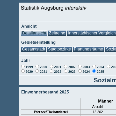
Ansicht
Detailansicht
Zeitreihe
Innerstädtischer Vergleich
Gebietseinteilung
Gesamtstadt
Stadtbezirke
Planungsräume
Sozia
Jahr
1999
2000
2001
2002
2003
2004
20
2020
2021
2022
2023
2024
2025
Sozialm
Einwohnerbestand 2025
Männer
Anzahl
Pfersee/Thelottviertel
13.302