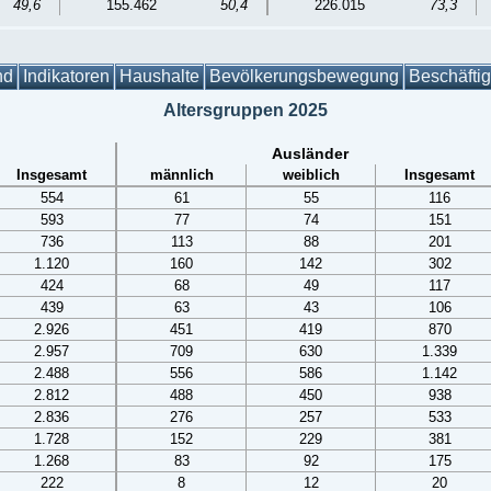
49,6
155.462
50,4
226.015
73,3
nd
Indikatoren
Haushalte
Bevölkerungsbewegung
Beschäfti
Altersgruppen 2025
Ausländer
Insgesamt
männlich
weiblich
Insgesamt
554
61
55
116
593
77
74
151
736
113
88
201
1.120
160
142
302
424
68
49
117
439
63
43
106
2.926
451
419
870
2.957
709
630
1.339
2.488
556
586
1.142
2.812
488
450
938
2.836
276
257
533
1.728
152
229
381
1.268
83
92
175
222
8
12
20