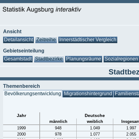
Ansicht
Detailansicht
Zeitreihe
Innerstädtischer Vergleich
Gebietseinteilung
Gesamtstadt
Stadtbezirke
Planungsräume
Sozialregionen
Stadtbez
Themenbereich
Bevölkerungsentwicklung
Migrationshintergrund
Familienst
Jahr
Deutsche
männlich
weiblich
Insgesam
1999
948
1.049
1.997
2000
978
1.077
2.055