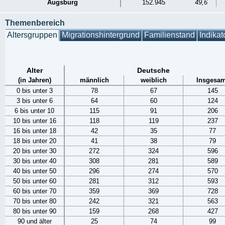
Augsburg
152.945
49,6
Themenbereich
Altersgruppen
Migrationshintergrund
Familienstand
Indikat
Alter
Deutsche
(in Jahren)
männlich
weiblich
Insgesam
0 bis unter 3
78
67
145
3 bis unter 6
64
60
124
6 bis unter 10
115
91
206
10 bis unter 16
118
119
237
16 bis unter 18
42
35
77
18 bis unter 20
41
38
79
20 bis unter 30
272
324
596
30 bis unter 40
308
281
589
40 bis unter 50
296
274
570
50 bis unter 60
281
312
593
60 bis unter 70
359
369
728
70 bis unter 80
242
321
563
80 bis unter 90
159
268
427
90 und älter
25
74
99