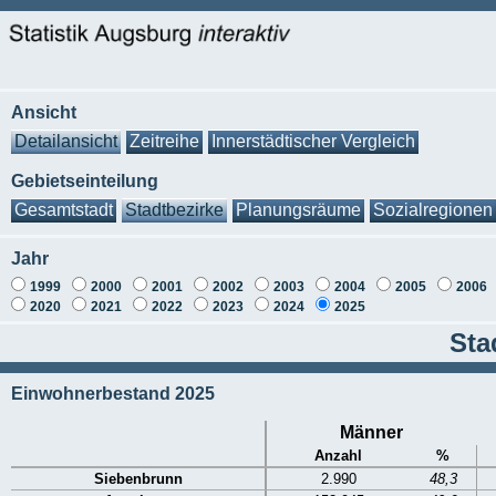
Ansicht
Detailansicht
Zeitreihe
Innerstädtischer Vergleich
Gebietseinteilung
Gesamtstadt
Stadtbezirke
Planungsräume
Sozialregionen
Jahr
1999
2000
2001
2002
2003
2004
2005
2006
2020
2021
2022
2023
2024
2025
Sta
Einwohnerbestand 2025
Männer
Anzahl
%
Siebenbrunn
2.990
48,3