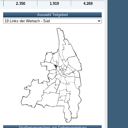
2.350
1.919
4.269