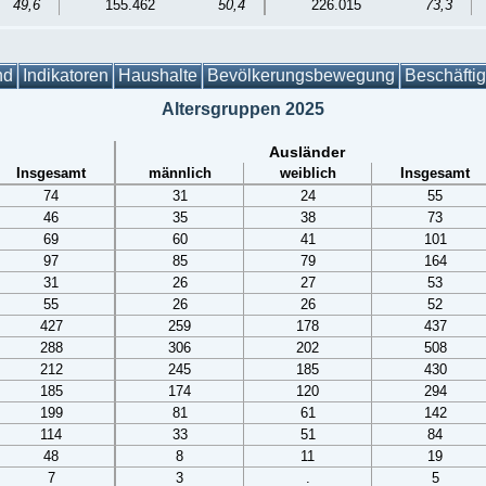
49,6
155.462
50,4
226.015
73,3
nd
Indikatoren
Haushalte
Bevölkerungsbewegung
Beschäfti
Altersgruppen 2025
Ausländer
Insgesamt
männlich
weiblich
Insgesamt
74
31
24
55
46
35
38
73
69
60
41
101
97
85
79
164
31
26
27
53
55
26
26
52
427
259
178
437
288
306
202
508
212
245
185
430
185
174
120
294
199
81
61
142
114
33
51
84
48
8
11
19
7
3
.
5