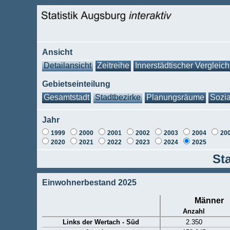
Ansicht
Detailansicht
Zeitreihe
Innerstädtischer Vergleich
Gebietseinteilung
Gesamtstadt
Stadtbezirke
Planungsräume
Sozia
Jahr
1999
2000
2001
2002
2003
2004
20
2020
2021
2022
2023
2024
2025
Sta
Einwohnerbestand 2025
Männer
Anzahl
Links der Wertach - Süd
2.350