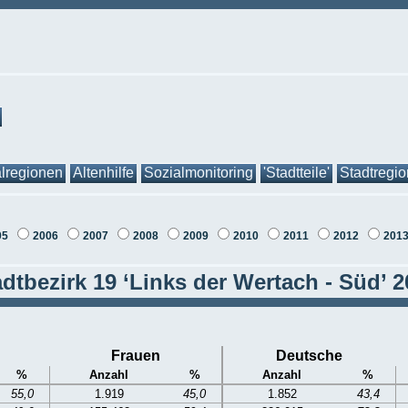
lregionen
Altenhilfe
Sozialmonitoring
'Stadtteile'
Stadtregi
05
2006
2007
2008
2009
2010
2011
2012
201
dtbezirk 19 ‘Links der Wertach - Süd’ 
Frauen
Deutsche
%
Anzahl
%
Anzahl
%
55,0
1.919
45,0
1.852
43,4