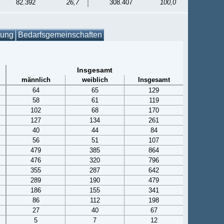
82.392
26,7
308.407
100,0
gung
Bedarfsgemeinschaften
Insgesamt
männlich
weiblich
Insgesamt
64
65
129
58
61
119
102
68
170
127
134
261
40
44
84
56
51
107
479
385
864
476
320
796
355
287
642
289
190
479
186
155
341
86
112
198
27
40
67
5
7
12