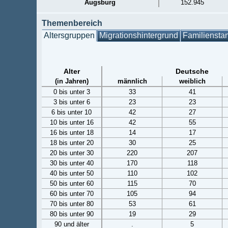
Augsburg
152.945
Themenbereich
Altersgruppen
Migrationshintergrund
Familiensta
Alter
Deutsche
(in Jahren)
männlich
weiblich
0 bis unter 3
33
41
3 bis unter 6
23
23
6 bis unter 10
42
27
10 bis unter 16
42
55
16 bis unter 18
14
17
18 bis unter 20
30
25
20 bis unter 30
220
207
30 bis unter 40
170
118
40 bis unter 50
110
102
50 bis unter 60
115
70
60 bis unter 70
105
94
70 bis unter 80
53
61
80 bis unter 90
19
29
90 und älter
.
5