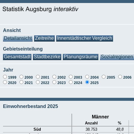
Ansicht
Detailansicht
Zeitreihe
Innerstädtischer Vergleich
Gebietseinteilung
Gesamtstadt
Stadtbezirke
Planungsräume
Sozialregionen
Jahr
1999
2000
2001
2002
2003
2004
2005
2006
2020
2021
2022
2023
2024
2025
Einwohnerbestand 2025
Männer
Anzahl
%
Süd
38.753
48,8