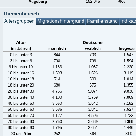
Augsburg
152.945
49,6
Themenbereich
Altersgruppen
Migrationshintergrund
Familienstand
Indikat
Alter
Deutsche
(in Jahren)
männlich
weiblich
Insgesam
0 bis unter 3
844
703
1.547
3 bis unter 6
798
796
1.594
6 bis unter 10
1.183
1.037
2.220
10 bis unter 16
1.593
1.526
3.119
16 bis unter 18
514
500
1.014
18 bis unter 20
680
675
1.355
20 bis unter 30
4.756
5.074
9.830
30 bis unter 40
4.100
3.769
7.869
40 bis unter 50
3.650
3.542
7.192
50 bis unter 60
3.686
3.841
7.527
60 bis unter 70
4.127
4.595
8.722
70 bis unter 80
2.750
3.639
6.389
80 bis unter 90
1.795
2.651
4.446
90 und älter
252
564
816