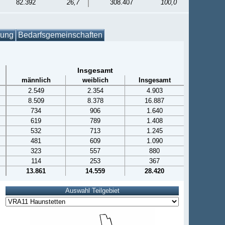
82.392
26,7
308.407
100,0
gung
Bedarfsgemeinschaften
Insgesamt
männlich
weiblich
Insgesamt
2.549
2.354
4.903
8.509
8.378
16.887
734
906
1.640
619
789
1.408
532
713
1.245
481
609
1.090
323
557
880
114
253
367
13.861
14.559
28.420