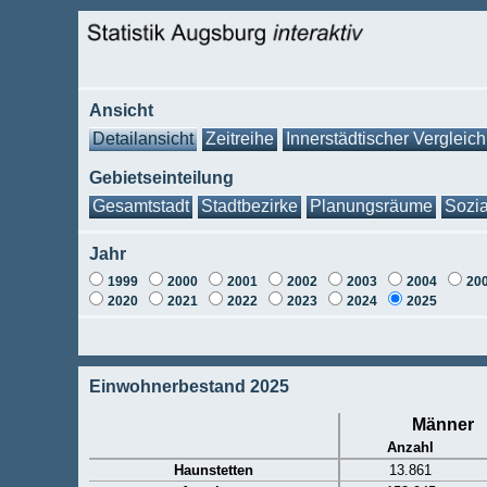
Ansicht
Detailansicht
Zeitreihe
Innerstädtischer Vergleich
Gebietseinteilung
Gesamtstadt
Stadtbezirke
Planungsräume
Sozia
Jahr
1999
2000
2001
2002
2003
2004
20
2020
2021
2022
2023
2024
2025
Einwohnerbestand 2025
Männer
Anzahl
Haunstetten
13.861