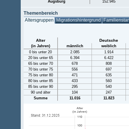
Augsburg
152.945
Themenbereich
Altersgruppen
Migrationshintergrund
Familiensta
Alter
Deutsche
(in Jahren)
männlich
weiblich
0 bis unter 20
2.085
1.914
20 bis unter 65
6.394
6.422
65 bis unter 70
678
808
70 bis unter 75
556
697
75 bis unter 80
471
635
80 bis unter 85
433
560
85 bis unter 90
295
540
90 und älter
104
247
Summe
11.016
11.823