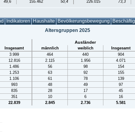
49,6
155.462
50,4
226.015
73,3
nd
Indikatoren
Haushalte
Bevölkerungsbewegung
Beschäfti
Altersgruppen 2025
Ausländer
Insgesamt
männlich
weiblich
Insgesamt
3.999
464
440
904
12.816
2.115
1.956
4.071
1.486
56
98
154
1.253
63
92
155
1.106
61
78
139
993
48
49
97
835
28
17
45
351
10
6
16
22.839
2.845
2.736
5.581