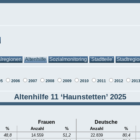
lregionen
Altenhilfe
Sozialmonitoring
'Stadtteile'
Stadtregi
05
2006
2007
2008
2009
2010
2011
2012
201
Altenhilfe 11 ‘Haunstetten’ 2025
Frauen
Deutsche
%
Anzahl
%
Anzahl
%
48,8
14.559
51,2
22.839
80,4