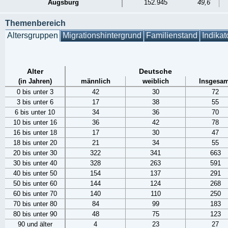
Augsburg
152.945
49,6
Themenbereich
Altersgruppen
Migrationshintergrund
Familienstand
Indikat
Alter
Deutsche
(in Jahren)
männlich
weiblich
Insgesam
0 bis unter 3
42
30
72
3 bis unter 6
17
38
55
6 bis unter 10
34
36
70
10 bis unter 16
36
42
78
16 bis unter 18
17
30
47
18 bis unter 20
21
34
55
20 bis unter 30
322
341
663
30 bis unter 40
328
263
591
40 bis unter 50
154
137
291
50 bis unter 60
144
124
268
60 bis unter 70
140
110
250
70 bis unter 80
84
99
183
80 bis unter 90
48
75
123
90 und älter
4
23
27