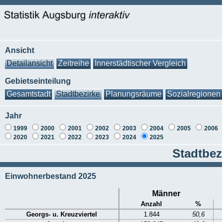
Ansicht
Detailansicht
Zeitreihe
Innerstädtischer Vergleich
Gebietseinteilung
Gesamtstadt
Stadtbezirke
Planungsräume
Sozialregionen
Jahr
1999
2000
2001
2002
2003
2004
2005
2006
2020
2021
2022
2023
2024
2025
Stadtbez
Einwohnerbestand 2025
Männer
Anzahl
%
Georgs- u. Kreuzviertel
1.844
50,6