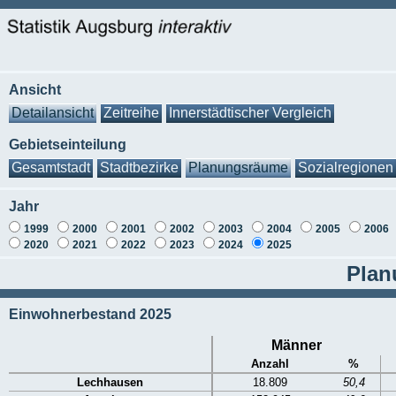
Ansicht
Detailansicht
Zeitreihe
Innerstädtischer Vergleich
Gebietseinteilung
Gesamtstadt
Stadtbezirke
Planungsräume
Sozialregionen
Jahr
1999
2000
2001
2002
2003
2004
2005
2006
2020
2021
2022
2023
2024
2025
Plan
Einwohnerbestand 2025
Männer
Anzahl
%
Lechhausen
18.809
50,4