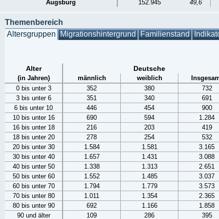
Augsburg
152.945
49,6
Themenbereich
Altersgruppen
Migrationshintergrund
Familienstand
Indikat
Alter
Deutsche
(in Jahren)
männlich
weiblich
Insgesam
0 bis unter 3
352
380
732
3 bis unter 6
351
340
691
6 bis unter 10
446
454
900
10 bis unter 16
690
594
1.284
16 bis unter 18
216
203
419
18 bis unter 20
278
254
532
20 bis unter 30
1.584
1.581
3.165
30 bis unter 40
1.657
1.431
3.088
40 bis unter 50
1.338
1.313
2.651
50 bis unter 60
1.552
1.485
3.037
60 bis unter 70
1.794
1.779
3.573
70 bis unter 80
1.011
1.354
2.365
80 bis unter 90
692
1.166
1.858
90 und älter
109
286
395