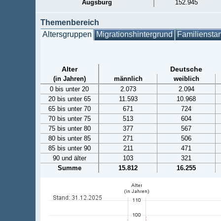
Augsburg
152.945
Themenbereich
Altersgruppen
Migrationshintergrund
Familiensta
Alter
Deutsche
(in Jahren)
männlich
weiblich
0 bis unter 20
2.073
2.094
20 bis unter 65
11.593
10.968
65 bis unter 70
671
724
70 bis unter 75
513
604
75 bis unter 80
377
567
80 bis unter 85
271
506
85 bis unter 90
211
471
90 und älter
103
321
Summe
15.812
16.255