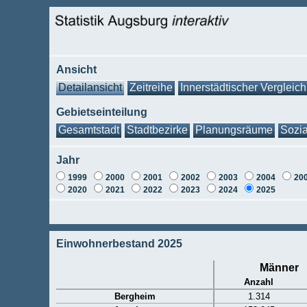
Ansicht
Detailansicht
Zeitreihe
Innerstädtischer Vergleich
Gebietseinteilung
Gesamtstadt
Stadtbezirke
Planungsräume
Sozia
Jahr
1999
2000
2001
2002
2003
2004
20
2020
2021
2022
2023
2024
2025
Einwohnerbestand 2025
Männer
Anzahl
Bergheim
1.314