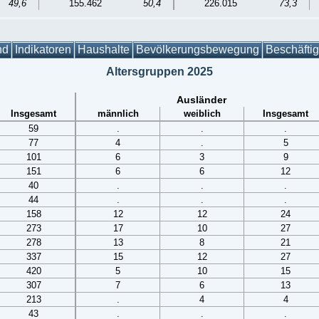
49,6
155.462
50,4
226.015
73,3
nd
Indikatoren
Haushalte
Bevölkerungsbewegung
Beschäfti
Altersgruppen 2025
Ausländer
Insgesamt
männlich
weiblich
Insgesamt
59
.
.
.
77
4
.
5
101
6
3
9
151
6
6
12
40
.
.
.
44
.
.
.
158
12
12
24
273
17
10
27
278
13
8
21
337
15
12
27
420
5
10
15
307
7
6
13
213
.
4
4
43
.
.
.