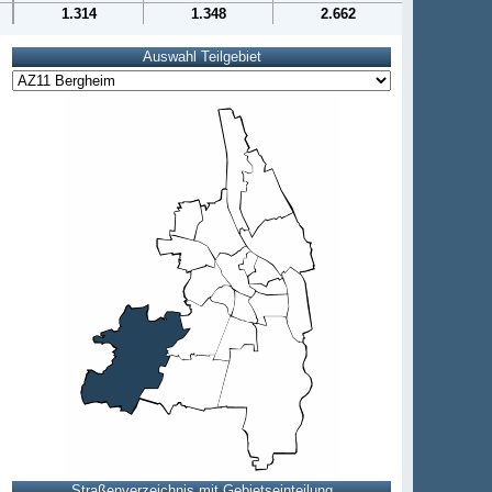
1.314
1.348
2.662