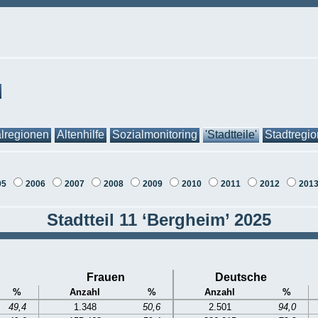
lregionen
Altenhilfe
Sozialmonitoring
'Stadtteile'
Stadtregi
05
2006
2007
2008
2009
2010
2011
2012
201
Stadtteil 11 ‘Bergheim’ 2025
Frauen
Deutsche
%
Anzahl
%
Anzahl
%
49,4
1.348
50,6
2.501
94,0