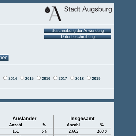
onen
3
2014
2015
2016
2017
2018
2019
Ausländer
Insgesamt
Anzahl
%
Anzahl
%
161
6,0
2.662
100,0