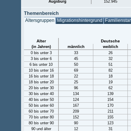
Augsburg
152.945
Themenbereich
Altersgruppen
Migrationshintergrund
Familiensta
Alter
Deutsche
(in Jahren)
männlich
weiblich
0 bis unter 3
33
26
3 bis unter 6
45
32
6 bis unter 10
50
51
10 bis unter 16
69
82
16 bis unter 18
22
18
18 bis unter 20
25
19
20 bis unter 30
96
62
30 bis unter 40
134
139
40 bis unter 50
124
154
50 bis unter 60
167
170
60 bis unter 70
209
211
70 bis unter 80
152
155
80 bis unter 90
90
123
90 und älter
12
31