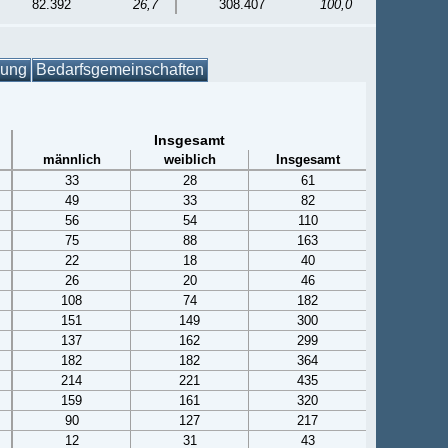
82.392
26,7
308.407
100,0
gung
Bedarfsgemeinschaften
Insgesamt
männlich
weiblich
Insgesamt
33
28
61
49
33
82
56
54
110
75
88
163
22
18
40
26
20
46
108
74
182
151
149
300
137
162
299
182
182
364
214
221
435
159
161
320
90
127
217
12
31
43